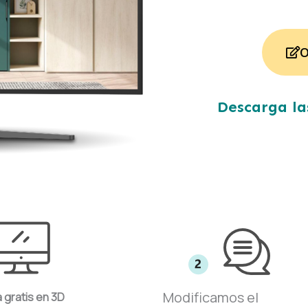
dad y al mismo tiempo, 
les.Por fín, la capacidad 
de Juan fue un verdadero 
O
plicándonos cada elección 
o del proyecto con 
 paciencia.Recomendamos 
Descarga la
mente a Juan y su equipo 
ra que busque un 
l competente y 
eremos a utilizar sus 
para un proyecto de diseño 
rio con cama abatible.
Modificamos el
a gratis en 3D