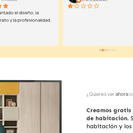
placer de trabajar con 
Compramos una cama abatible
l diseño y la construcción 
armario y la experiencia fue muy
 biblioteca y estamos muy 
buena. Siempre respondieron 
 el resultado. Su 
nuestras dudas, el trabajo fue 
ismo y su flexibilidad 
preciso y profesional. Una pieza
ables durante todo el 
funcionó bien al principio, pero l
Supo escuchar nuestras 
vinieron a cambiar sin problema.
s, al tiempo que 
Estoy muy satisfecho con el 
deas innovadoras y bien 
resultado.
ara optimizar el espacio 
La biblioteca no sólo es 
ca, sino también 
¿Quieres ver
ahora
c
 La combinación de 
tal resulta 
Creamos gratis
nte acertada, ofreciendo 
de habitación.
S
o cálido y moderno a la 
habitación y los
ateriales son de muy 