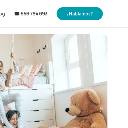
log
☎ 656 794 693
¿Hablamos?