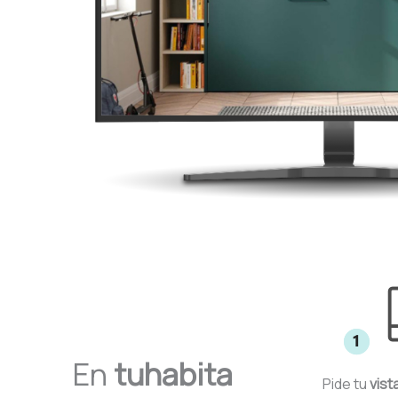
durante más de 5 horas, sin quejarse 
buena cali
nunca, con seriedad y 
muy asequib
precisión.Mención especial a Juan, el 
didáctica 
jefe de obra, siempre amable y 
activo, ex
respetuoso con su equipo, esto se 
y cada pas
refleja en el ambiente y la calidad del 
claridad y
trabajo. Sinceramente recomiendo 
encarecida
esta empresa mil veces. ¡ Son cracks 
a cualquie
!
profesiona
atento.Volv
servicios 
de dormito
En
tuhabita
Pide tu
vist