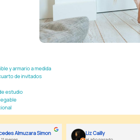
ible y armario a medida
uarto de invitados
de estudio
plegable
ional
line Vermeulen
Tomas
ño pasado
el año pasado